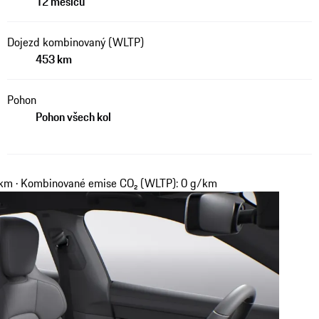
12 měsíců
Dojezd kombinovaný (WLTP)
453 km
Pohon
Pohon všech kol
 km · Kombinované emise CO₂ (WLTP): 0 g/km