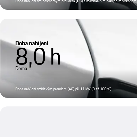
Doba nabíjení stejnosměrným proudem (DC) s maximálním nabíjecím výkonem 
Doba nabíjení
8,0
h
Doma
Doba nabíjení střídavým proudem (AC) při 11 kW (0 až 100 %)