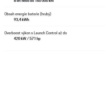
8 let nebo do 160 000 km
Obsah energie baterie (hrubý)
93,4 kWh
Overboost výkon s Launch Control až do
420 kW / 571 hp