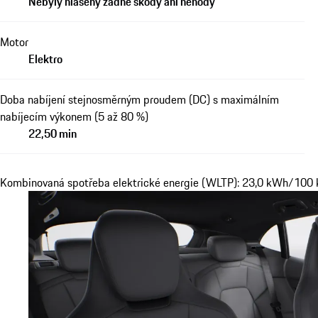
Nebyly hlášeny žádné škody ani nehody
Motor
Elektro
Doba nabíjení stejnosměrným proudem (DC) s maximálním
nabíjecím výkonem (5 až 80 %)
22,50 min
Kombinovaná spotřeba elektrické energie (WLTP): 23,0 kWh/100