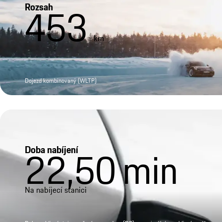
Rozsah
453
km
Dojezd kombinovaný (WLTP)
Doba nabíjení
22,50
min
Na nabíjecí stanici