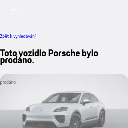
Menu
My saved searches, 0 searches saved
My sa
Zpět k vyhledávání
Toto vozidlo Porsche bylo
prodáno.
prodáno