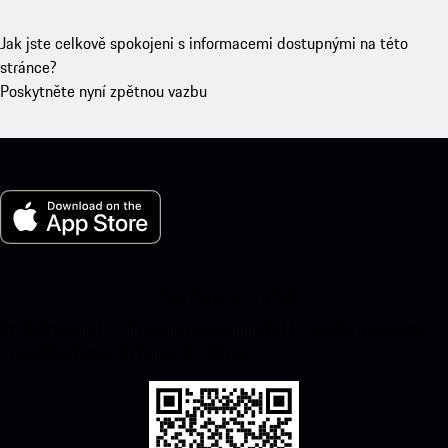
Jak jste celkově spokojeni s informacemi dostupnými na této
stránce?
Poskytněte nyní zpětnou vazbu
Moje Porsche pro iOS
Stáhněte si naši aplikaci naskenováním QR kódu níže a získejte
okamžitý přístup do Apple App Storu.