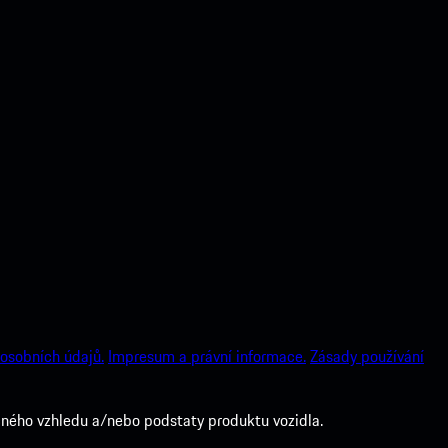
osobních údajů.
Impresum a právní informace.
Zásady používání
ného vzhledu a/nebo podstaty produktu vozidla.