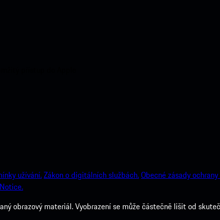
amžitý přístup do Apple
ínky užívání.
Zákon o digitálních službách.
Obecné zásady ochrany 
Notice.
ý obrazový materiál. Vyobrazení se může částečně lišit od skuteč