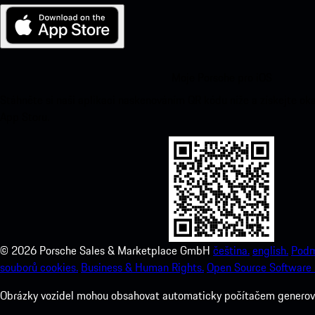
Moje Porsche pro iOS
Stáhněte si naši aplikaci naskenováním QR kódu níže a získejte ok
App Storu.
©
2026
Porsche Sales & Marketplace GmbH
čeština.
english.
Podm
souborů cookies.
Business & Human Rights.
Open Source Software 
Obrázky vozidel mohou obsahovat automaticky počítačem generovan