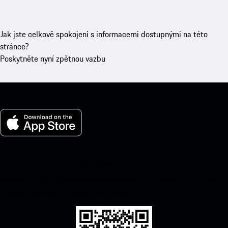
Jak jste celkově spokojeni s informacemi dostupnými na této
stránce?
Poskytněte nyní zpětnou vazbu
Moje Porsche pro iOS
Stáhněte si naši aplikaci naskenováním QR kódu níže a získejte
okamžitý přístup do Apple App Storu.