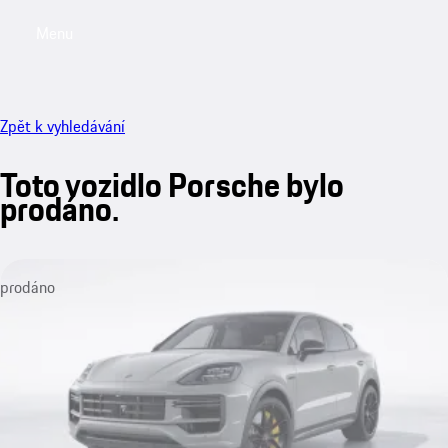
Menu
My saved searches, 0 searches saved
My sa
Zpět k vyhledávání
Toto vozidlo Porsche bylo
prodáno.
prodáno