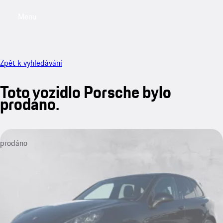
Menu
My saved searches, 0 searches saved
My sa
Zpět k vyhledávání
Toto vozidlo Porsche bylo
prodáno.
prodáno