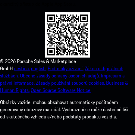
okamžitý přístup do Apple App Storu.
©
2026
Porsche Sales & Marketplace
GmbH
čeština.
english.
Podmínky užívání.
Zákon o digitálních
službách.
Obecné zásady ochrany osobních údajů.
Impresum a
právní informace.
Zásady používání souborů cookies.
Business &
Human Rights.
Open Source Software Notice.
Obrázky vozidel mohou obsahovat automaticky počítačem
generovaný obrazový materiál. Vyobrazení se může částečně lišit
od skutečného vzhledu a/nebo podstaty produktu vozidla.