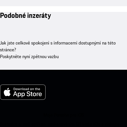
Podobné inzeráty
Jak jste celkově spokojeni s informacemi dostupnými na této
stránce?
Poskytněte nyní zpětnou vazbu
Moje Porsche pro iOS
Stáhněte si naši aplikaci naskenováním QR kódu níže a získejte