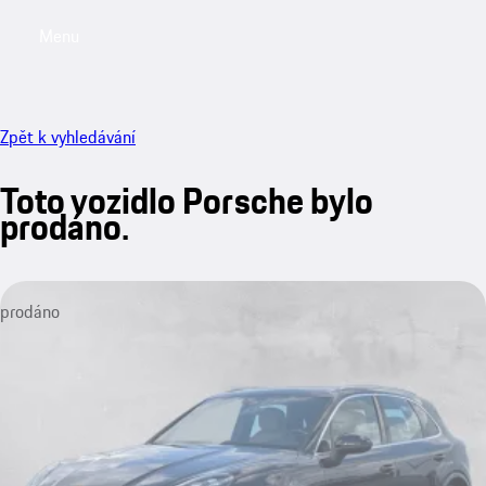
Menu
My saved searches, 0 searches saved
My sa
Zpět k vyhledávání
Toto vozidlo Porsche bylo
prodáno.
prodáno