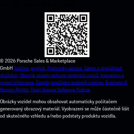
okamžitý přístup do Apple App Storu.
©
2026
Porsche Sales & Marketplace
GmbH
čeština.
english.
Podmínky užívání.
Zákon o digitálních
službách.
Obecné zásady ochrany osobních údajů.
Impresum a
právní informace.
Zásady používání souborů cookies.
Business &
Human Rights.
Open Source Software Notice.
Obrázky vozidel mohou obsahovat automaticky počítačem
generovaný obrazový materiál. Vyobrazení se může částečně lišit
od skutečného vzhledu a/nebo podstaty produktu vozidla.