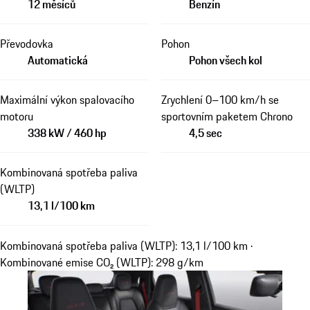
12 měsíců
Benzín
Převodovka
Pohon
Automatická
Pohon všech kol
Maximální výkon spalovacího
Zrychlení 0–100 km/h se
motoru
sportovním paketem Chrono
338 kW / 460 hp
4,5 sec
Kombinovaná spotřeba paliva
(WLTP)
13,1 l/100 km
Kombinovaná spotřeba paliva (WLTP): 13,1 l/100 km ·
Kombinované emise CO₂ (WLTP): 298 g/km