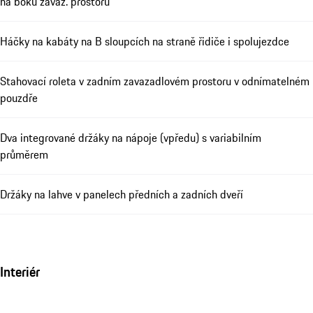
na boku zavaz. prostoru
Háčky na kabáty na B sloupcích na straně řidiče i spolujezdce
Stahovací roleta v zadním zavazadlovém prostoru v odnímatelném
pouzdře
Dva integrované držáky na nápoje (vpředu) s variabilním
průměrem
Držáky na lahve v panelech předních a zadních dveří
Interiér