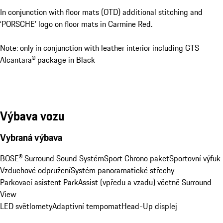
In conjunction with floor mats (OTD) additional stitching and
‘PORSCHE’ logo on floor mats in Carmine Red.
Note: only in conjunction with leather interior including GTS
Alcantara® package in Black
Výbava vozu
Vybraná výbava
BOSE® Surround Sound Systém
Sport Chrono paket
Sportovní výfuk
Vzduchové odpružení
Systém panoramatické střechy
Parkovací asistent ParkAssist (vpředu a vzadu) včetně Surround 
View
LED světlomety
Adaptivní tempomat
Head-Up displej