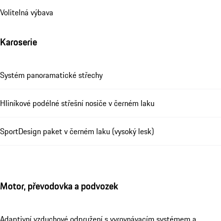
Volitelná výbava
Karoserie
Systém panoramatické střechy
Hliníkové podélné střešní nosiče v černém laku
SportDesign paket v černém laku (vysoký lesk)
Motor, převodovka a podvozek
Adaptivní vzduchové odpružení s vyrovnávacím systémem a