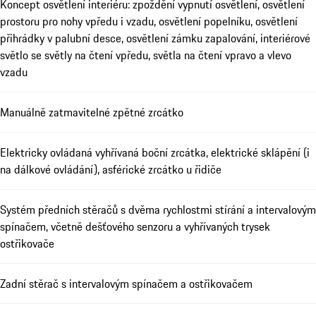
Koncept osvětlení interiéru: zpoždění vypnutí osvětlení, osvětlení
prostoru pro nohy vpředu i vzadu, osvětlení popelníku, osvětlení
přihrádky v palubní desce, osvětlení zámku zapalování, interiérové
světlo se světly na čtení vpředu, světla na čtení vpravo a vlevo
vzadu
Manuálně zatmavitelné zpětné zrcátko
Elektricky ovládaná vyhřívaná boční zrcátka, elektrické sklápění (i
na dálkové ovládání), asférické zrcátko u řidiče
Systém předních stěračů s dvěma rychlostmi stírání a intervalovým
spínačem, včetně dešťového senzoru a vyhřívaných trysek
ostřikovače
Zadní stěrač s intervalovým spínačem a ostřikovačem