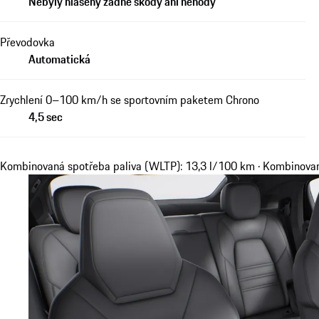
Nebyly hlášeny žádné škody ani nehody
Převodovka
Automatická
Zrychlení 0–100 km/h se sportovním paketem Chrono
4,5 sec
Kombinovaná spotřeba paliva (WLTP): 13,3 l/100 km · Kombinov