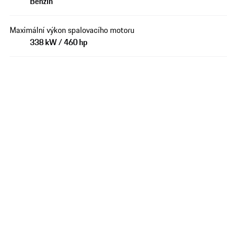
Benzín
Maximální výkon spalovacího motoru
338 kW / 460 hp