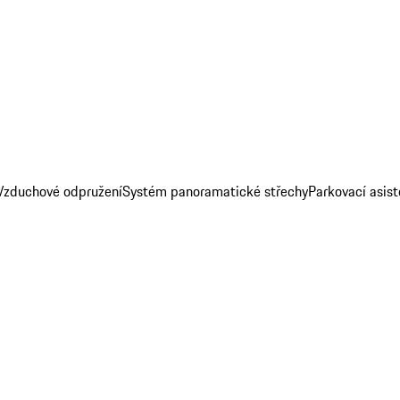
Vzduchové odpružení
Systém panoramatické střechy
Parkovací asis