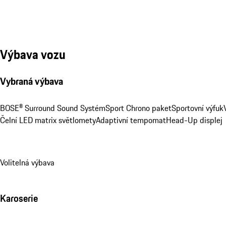
Výbava vozu
Vybraná výbava
BOSE® Surround Sound Systém
Sport Chrono paket
Sportovní výfuk
Čelní LED matrix světlomety
Adaptivní tempomat
Head-Up displej
Volitelná výbava
Karoserie