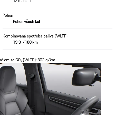
12 měsíců
Pohon
Pohon všech kol
Kombinovaná spotřeba paliva (WLTP)
13,3 l/100 km
ané emise CO₂ (WLTP): 302 g/km