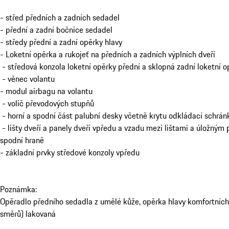
- střed předních a zadních sedadel
- přední a zadní bočnice sedadel
- středy přední a zadní opěrky hlavy
- Loketní opěrka a rukojeť na předních a zadních výplních dveří
- středová konzola loketní opěrky přední a sklopná zadní loketní 
- věnec volantu
- modul airbagu na volantu
- volič převodových stupňů
- horní a spodní část palubní desky včetně krytu odkládací schrán
- lišty dveří a panely dveří vpředu a vzadu mezi lištami a úložným
spodní hraně
- základní prvky středové konzoly vpředu
Poznámka:
Opěradlo předního sedadla z umělé kůže, opěrka hlavy komfortníc
směrů) lakovaná