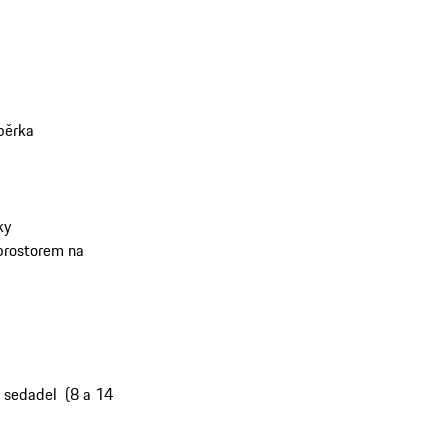
opěrka
ky
 prostorem na
h sedadel (8 a 14