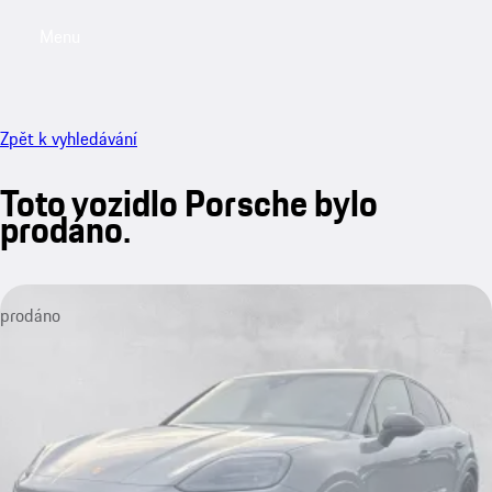
Menu
My saved searches, 0 searches saved
My sa
Zpět k vyhledávání
Toto vozidlo Porsche bylo
prodáno.
prodáno