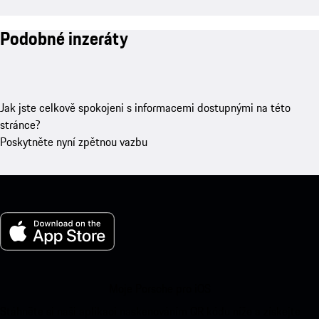
Podobné inzeráty
Jak jste celkově spokojeni s informacemi dostupnými na této
stránce?
Poskytněte nyní zpětnou vazbu
Moje Porsche pro iOS
Stáhněte si naši aplikaci naskenováním QR kódu níže a získejte