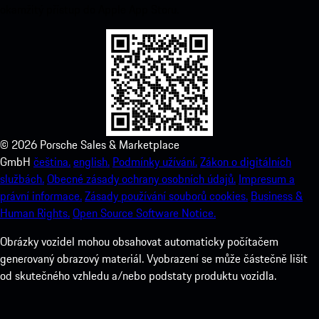
okamžitý přístup do Apple App Storu.
©
2026
Porsche Sales & Marketplace
GmbH
čeština.
english.
Podmínky užívání.
Zákon o digitálních
službách.
Obecné zásady ochrany osobních údajů.
Impresum a
právní informace.
Zásady používání souborů cookies.
Business &
Human Rights.
Open Source Software Notice.
Obrázky vozidel mohou obsahovat automaticky počítačem
generovaný obrazový materiál. Vyobrazení se může částečně lišit
od skutečného vzhledu a/nebo podstaty produktu vozidla.