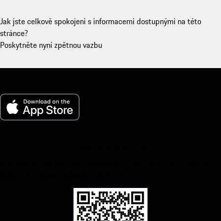
Jak jste celkově spokojeni s informacemi dostupnými na této
stránce?
Poskytněte nyní zpětnou vazbu
Moje Porsche pro iOS
Stáhněte si naši aplikaci naskenováním QR kódu níže a získejte
okamžitý přístup do Apple App Storu.