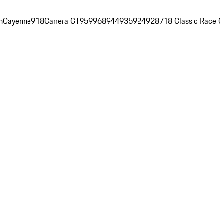
n
Cayenne
918
Carrera GT
959
968
944
935
924
928
718 Classic Race 