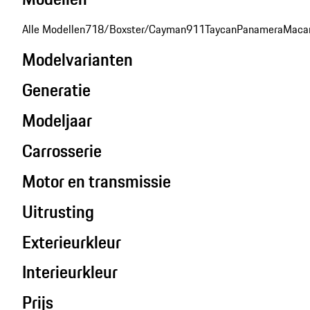
Alle Modellen
718/Boxster/Cayman
911
Taycan
Panamera
Maca
Modelvarianten
Generatie
Modeljaar
Carrosserie
Motor en transmissie
Uitrusting
Exterieurkleur
Interieurkleur
Prijs