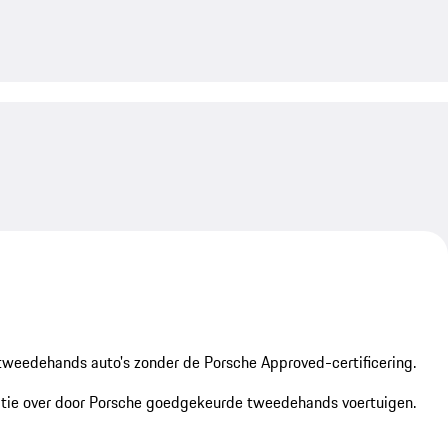
My save
My save
tweedehands auto's zonder de Porsche Approved-certificering.
tie over door Porsche goedgekeurde tweedehands voertuigen.