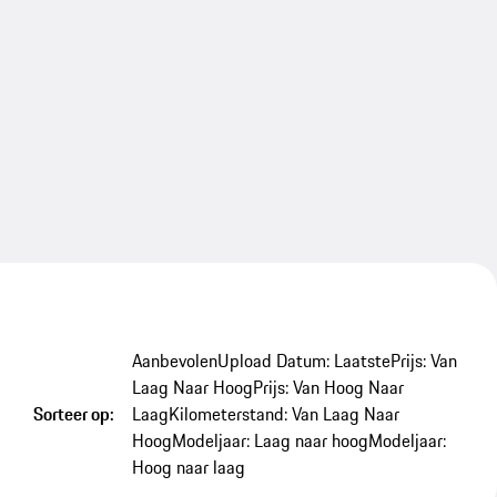
Aanbevolen
Upload Datum: Laatste
Prijs: Van
Laag Naar Hoog
Prijs: Van Hoog Naar
Sorteer op:
Laag
Kilometerstand: Van Laag Naar
Hoog
Modeljaar: Laag naar hoog
Modeljaar:
Hoog naar laag