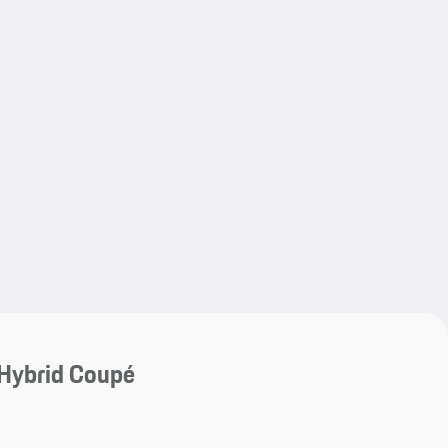
My save
My save
Hybrid Coupé