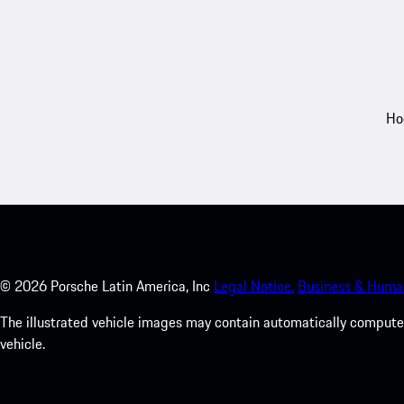
Ho
©
2026
Porsche Latin America, Inc
Legal Notice.
Business & Human
The illustrated vehicle images may contain automatically computer
vehicle.