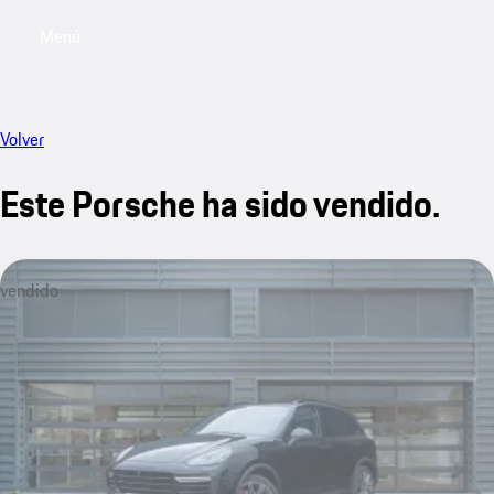
Menú
My sa
Volver
Este Porsche ha sido vendido.
vendido