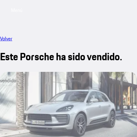
Menú
My sa
Volver
Este Porsche ha sido vendido.
vendido