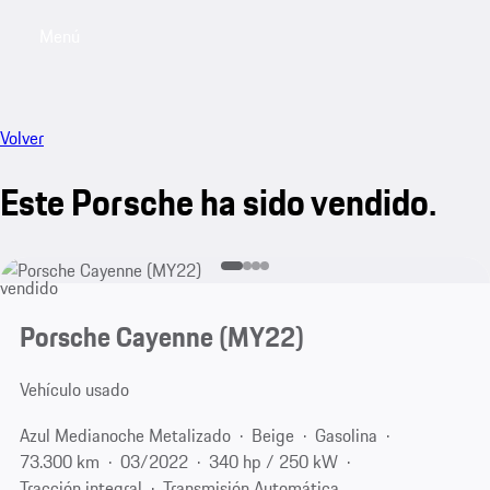
Menú
My sa
Volver
Este Porsche ha sido vendido.
vendido
Porsche Cayenne (MY22)
Vehículo usado
Azul Medianoche Metalizado
Beige
Gasolina
73.300 km
03/2022
340 hp / 250 kW
Tracción integral
Transmisión Automática