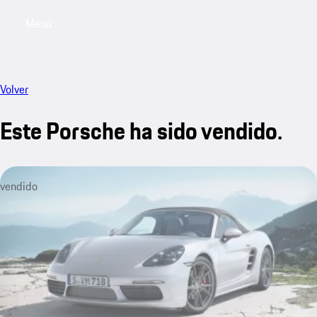
Menú
My sa
Volver
Este Porsche ha sido vendido.
vendido