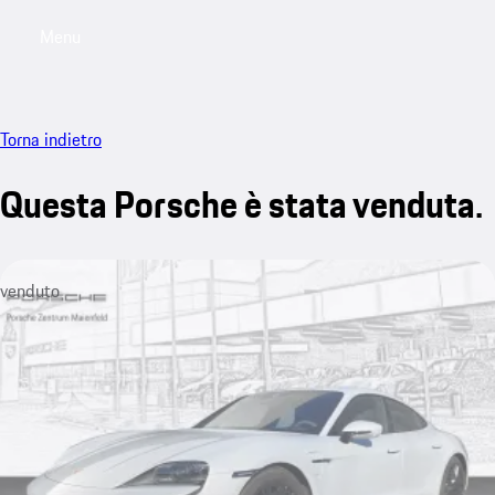
Menu
My saved searches, 0 searches saved
My sa
Torna indietro
Questa Porsche è stata venduta.
venduto