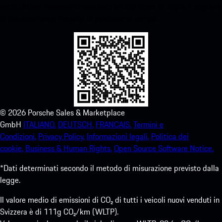
sotto.Ottieni l'accesso immediato all'App Store di Apple e migliora
la tua esperienza Porsche in pochissimo tempo.
©
2026
Porsche Sales & Marketplace
GmbH
ITALIANO.
DEUTSCH.
FRANCAIS.
Termini e
Condizioni.
Privacy Policy.
Informazioni legali.
Politica dei
cookie.
Business & Human Rights.
Open Source Software Notice.
*Dati determinati secondo il metodo di misurazione previsto dalla
legge.
Il valore medio di emissioni di CO₂ di tutti i veicoli nuovi venduti in
Svizzera è di 111g CO₂/km (WLTP).