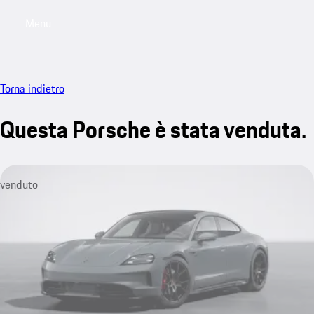
Menu
My saved searches, 0 searches saved
My sa
Torna indietro
Questa Porsche è stata venduta.
venduto