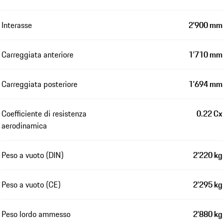
Interasse
2’900 mm
Carreggiata anteriore
1’710 mm
Carreggiata posteriore
1’694 mm
Coefficiente di resistenza
0.22 Cx
aerodinamica
Peso a vuoto (DIN)
2’220 kg
Peso a vuoto (CE)
2’295 kg
Peso lordo ammesso
2’880 kg