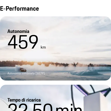
E-Performance
Autonomia
459
km
Autonomia combinata (WLTP)
Tempo di ricarica
22.50
min