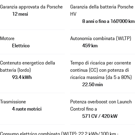
Garanzia approvata da Porsche
Garanzia della batteria Porsche
12 mesi
HV
8 anni o fino a 160'000 km
Motore
Autonomia combinata (WLTP)
Elettrico
459 km
Contenuto energetico della
Tempo di ricarica per corrente
batteria (lordo)
continua (CC) con potenza di
93.4 kWh
ricarica massima (da 5 a 80%)
22.50 min
Trasmissione
Potenza overboost con Launch
4 ruote motrici
Control fino a
571 CV / 420 kW
Consumo elettrico combinato (WLTP): 22.2 kWh/100 km ·