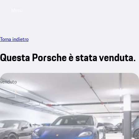
Menu
My saved searches, 0 searches saved
My sa
Torna indietro
Questa Porsche è stata venduta.
venduto