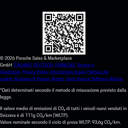
la tua esperienza Porsche in pochissimo tempo.
©
2026
Porsche Sales & Marketplace
GmbH
ITALIANO.
DEUTSCH.
FRANCAIS.
Termini e
Condizioni.
Privacy Policy.
Informazioni legali.
Politica dei
cookie.
Business & Human Rights.
Open Source Software Notice.
*Dati determinati secondo il metodo di misurazione previsto dalla
legge.
Il valore medio di emissioni di CO₂ di tutti i veicoli nuovi venduti in
Svizzera è di 111g CO₂/km (WLTP).
Valore nominale secondo il ciclo di prova WLTP: 93,6g CO₂/km.