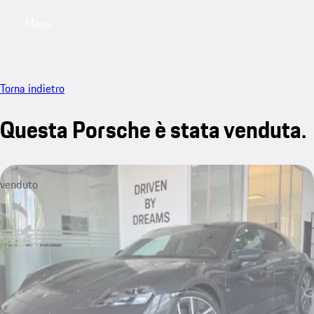
Menu
My saved searches, 0 searches saved
My sa
Torna indietro
Questa Porsche è stata venduta.
venduto