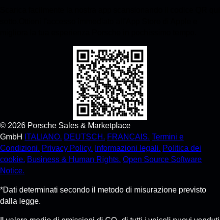
Scarica facilmente la nostra app scansionando il codice QR qui
sotto.Ottieni l'accesso immediato all'App Store di Apple e
migliora la tua esperienza Porsche in pochissimo tempo.
©
2026
Porsche Sales & Marketplace
GmbH
ITALIANO.
DEUTSCH.
FRANCAIS.
Termini e
Condizioni.
Privacy Policy.
Informazioni legali.
Politica dei
cookie.
Business & Human Rights.
Open Source Software
Notice.
*Dati determinati secondo il metodo di misurazione previsto
dalla legge.