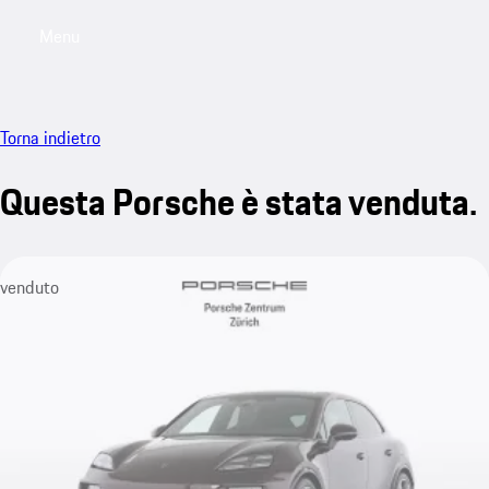
Menu
My saved searches, 0 searches saved
My sa
Torna indietro
Questa Porsche è stata venduta.
venduto