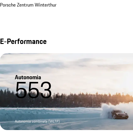
Porsche Zentrum Winterthur
E-Performance
Autonomia
553
km
Autonomia combinata (WLTP)