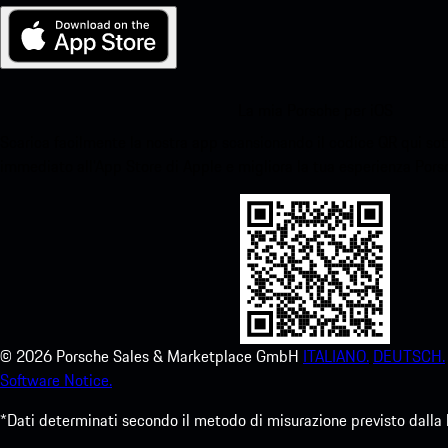
La mia Porsche per iOS
Scarica facilmente la nostra app scansionando il codice QR qui sott
immediato all'App Store di Apple e migliora la tua esperienza Por
©
2026
Porsche Sales & Marketplace GmbH
ITALIANO.
DEUTSCH.
Software Notice.
*Dati determinati secondo il metodo di misurazione previsto dalla 