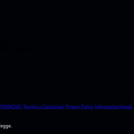
o.Ottieni l'accesso
sche in pochissimo tempo.
FRANCAIS.
Termini e Condizioni.
Privacy Policy.
Informazioni legali.
legge.