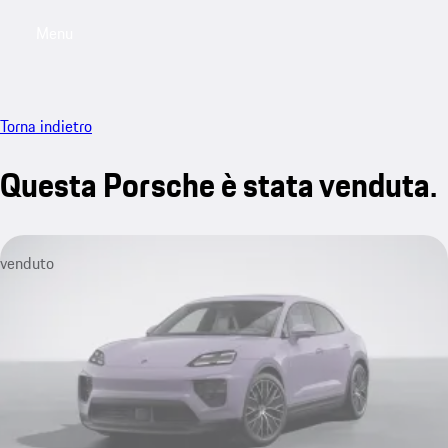
Menu
My saved searches, 0 searches saved
My sa
Torna indietro
Questa Porsche è stata venduta.
venduto