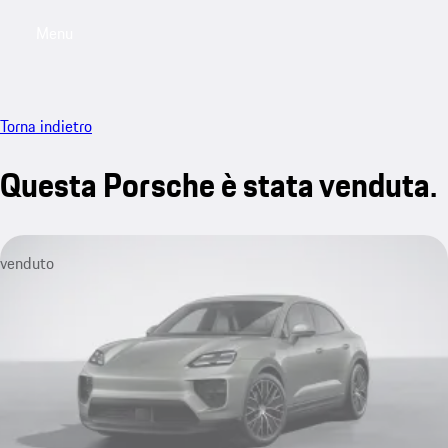
Menu
My saved searches, 0 searches saved
My sa
Torna indietro
Questa Porsche è stata venduta.
venduto