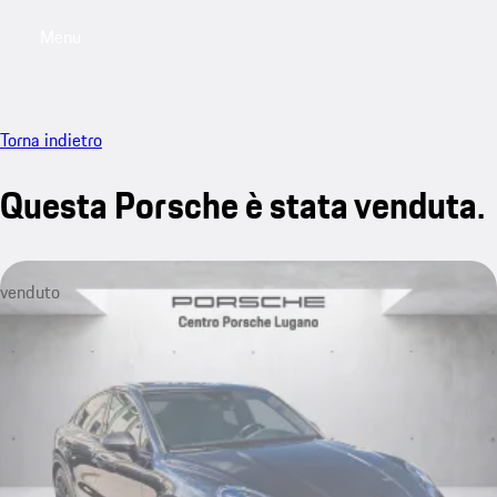
Menu
My saved searches, 0 searches saved
My sa
Torna indietro
Questa Porsche è stata venduta.
venduto