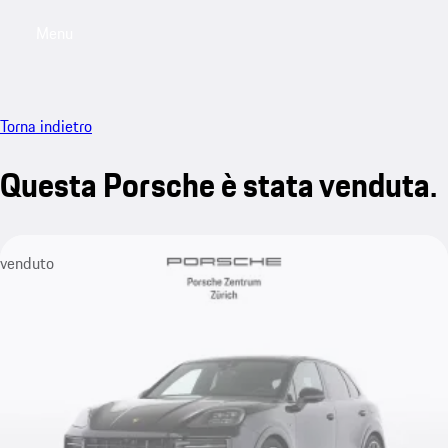
Menu
My saved searches, 0 searches saved
My sa
Torna indietro
Questa Porsche è stata venduta.
venduto