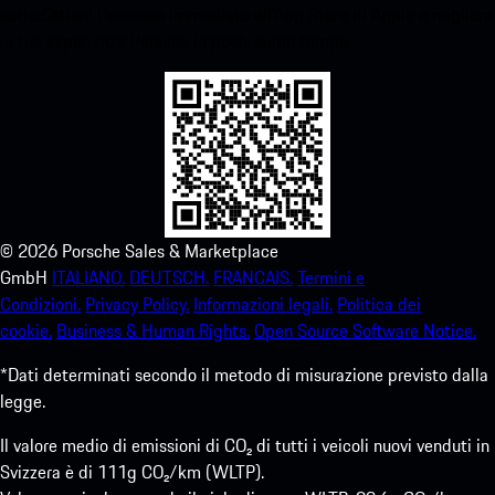
sotto.Ottieni l'accesso immediato all'App Store di Apple e migliora
la tua esperienza Porsche in pochissimo tempo.
©
2026
Porsche Sales & Marketplace
GmbH
ITALIANO.
DEUTSCH.
FRANCAIS.
Termini e
Condizioni.
Privacy Policy.
Informazioni legali.
Politica dei
cookie.
Business & Human Rights.
Open Source Software Notice.
*Dati determinati secondo il metodo di misurazione previsto dalla
legge.
Il valore medio di emissioni di CO₂ di tutti i veicoli nuovi venduti in
Svizzera è di 111g CO₂/km (WLTP).