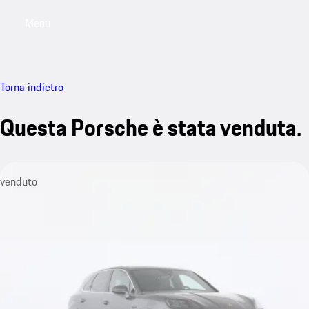
Menu
My saved searches, 0 searches saved
My sa
Torna indietro
Questa Porsche è stata venduta.
venduto