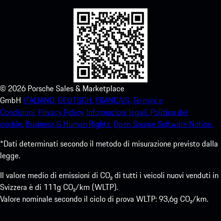
©
2026
Porsche Sales & Marketplace
GmbH
ITALIANO.
DEUTSCH.
FRANCAIS.
Termini e
Condizioni.
Privacy Policy.
Informazioni legali.
Politica dei
cookie.
Business & Human Rights.
Open Source Software Notice.
*Dati determinati secondo il metodo di misurazione previsto dalla
legge.
Il valore medio di emissioni di CO₂ di tutti i veicoli nuovi venduti in
Svizzera è di 111g CO₂/km (WLTP).
Valore nominale secondo il ciclo di prova WLTP: 93,6g CO₂/km.