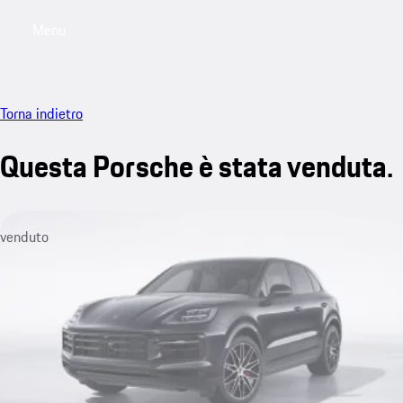
Menu
My saved searches, 0 searches saved
My sa
Torna indietro
Questa Porsche è stata venduta.
venduto