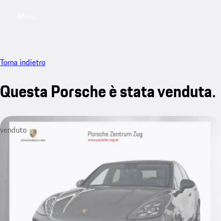
Menu
My saved searches, 0 searches saved
My sa
Torna indietro
Questa Porsche è stata venduta.
venduto