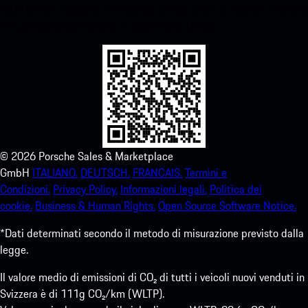
sotto.Ottieni l'accesso immediato all'App Store di Apple e migliora
la tua esperienza Porsche in pochissimo tempo.
©
2026
Porsche Sales & Marketplace
GmbH
ITALIANO.
DEUTSCH.
FRANCAIS.
Termini e
Condizioni.
Privacy Policy.
Informazioni legali.
Politica dei
cookie.
Business & Human Rights.
Open Source Software Notice.
*Dati determinati secondo il metodo di misurazione previsto dalla
legge.
Il valore medio di emissioni di CO₂ di tutti i veicoli nuovi venduti in
Svizzera è di 111g CO₂/km (WLTP).