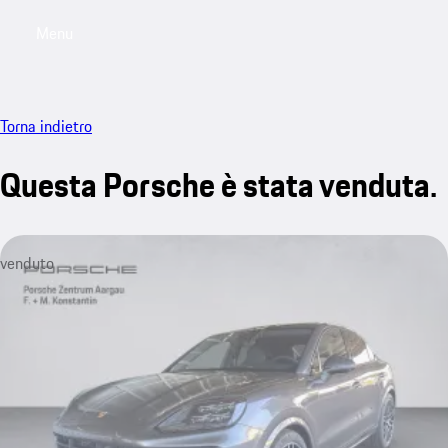
Menu
My saved searches, 0 searches saved
My sa
Torna indietro
Questa Porsche è stata venduta.
venduto