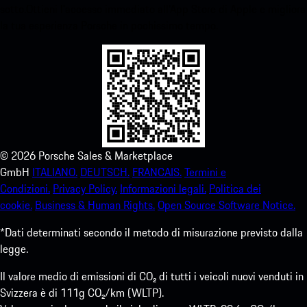
sotto.Ottieni l'accesso immediato all'App Store di Apple e migliora
la tua esperienza Porsche in pochissimo tempo.
©
2026
Porsche Sales & Marketplace
GmbH
ITALIANO.
DEUTSCH.
FRANCAIS.
Termini e
Condizioni.
Privacy Policy.
Informazioni legali.
Politica dei
cookie.
Business & Human Rights.
Open Source Software Notice.
*Dati determinati secondo il metodo di misurazione previsto dalla
legge.
Il valore medio di emissioni di CO₂ di tutti i veicoli nuovi venduti in
Svizzera è di 111g CO₂/km (WLTP).