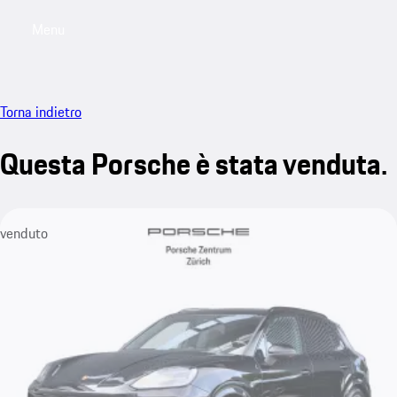
Menu
My saved searches, 0 searches saved
My sa
Torna indietro
Questa Porsche è stata venduta.
venduto