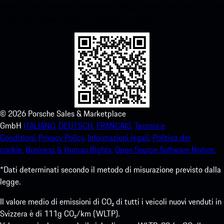
sotto.Ottieni l'accesso immediato all'App Store di Apple e migliora
la tua esperienza Porsche in pochissimo tempo.
©
2026
Porsche Sales & Marketplace
GmbH
ITALIANO.
DEUTSCH.
FRANCAIS.
Termini e
Condizioni.
Privacy Policy.
Informazioni legali.
Politica dei
cookie.
Business & Human Rights.
Open Source Software Notice.
*Dati determinati secondo il metodo di misurazione previsto dalla
legge.
Il valore medio di emissioni di CO₂ di tutti i veicoli nuovi venduti in
Svizzera è di 111g CO₂/km (WLTP).