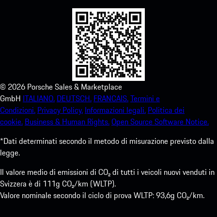
©
2026
Porsche Sales & Marketplace
GmbH
ITALIANO.
DEUTSCH.
FRANCAIS.
Termini e
Condizioni.
Privacy Policy.
Informazioni legali.
Politica dei
cookie.
Business & Human Rights.
Open Source Software Notice.
*Dati determinati secondo il metodo di misurazione previsto dalla
legge.
Il valore medio di emissioni di CO₂ di tutti i veicoli nuovi venduti in
Svizzera è di 111g CO₂/km (WLTP).
Valore nominale secondo il ciclo di prova WLTP: 93,6g CO₂/km.