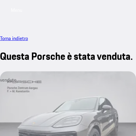
Menu
My saved searches, 0 searches saved
My sa
Torna indietro
Questa Porsche è stata venduta.
venduto