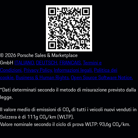
©
2026
Porsche Sales & Marketplace
GmbH
ITALIANO.
DEUTSCH.
FRANCAIS.
Termini e
Condizioni.
Privacy Policy.
Informazioni legali.
Politica dei
cookie.
Business & Human Rights.
Open Source Software Notice.
*Dati determinati secondo il metodo di misurazione previsto dalla
legge.
Il valore medio di emissioni di CO₂ di tutti i veicoli nuovi venduti in
Svizzera è di 111g CO₂/km (WLTP).
Valore nominale secondo il ciclo di prova WLTP: 93,6g CO₂/km.