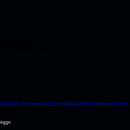
o.Ottieni l'accesso
sche in pochissimo tempo.
FRANCAIS.
Termini e Condizioni.
Privacy Policy.
Informazioni legali.
legge.