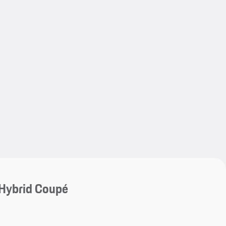
My save
My save
Hybrid Coupé