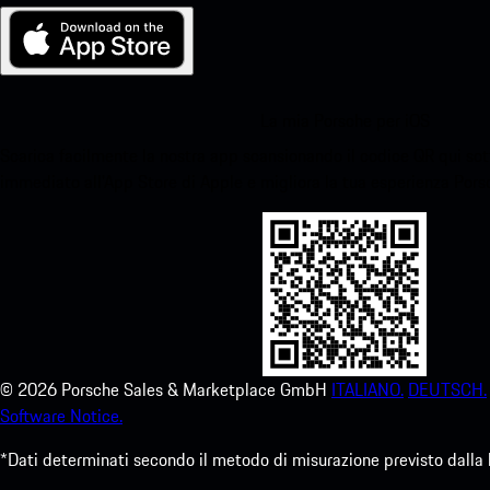
La mia Porsche per iOS
Scarica facilmente la nostra app scansionando il codice QR qui sott
immediato all'App Store di Apple e migliora la tua esperienza Por
©
2026
Porsche Sales & Marketplace GmbH
ITALIANO.
DEUTSCH.
Software Notice.
*Dati determinati secondo il metodo di misurazione previsto dalla 