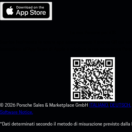
La mia Porsche per iOS
Scarica facilmente la nostra app scansionando il codice QR qui sott
immediato all'App Store di Apple e migliora la tua esperienza Por
©
2026
Porsche Sales & Marketplace GmbH
ITALIANO.
DEUTSCH.
Software Notice.
*Dati determinati secondo il metodo di misurazione previsto dalla 