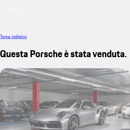
Menu
My saved searches, 0 searches saved
My sa
Torna indietro
Questa Porsche è stata venduta.
venduto