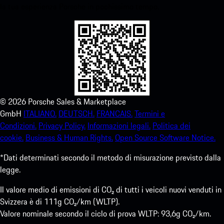
la tua esperienza Porsche in pochissimo tempo.
©
2026
Porsche Sales & Marketplace
GmbH
ITALIANO.
DEUTSCH.
FRANCAIS.
Termini e
Condizioni.
Privacy Policy.
Informazioni legali.
Politica dei
cookie.
Business & Human Rights.
Open Source Software Notice.
*Dati determinati secondo il metodo di misurazione previsto dalla
legge.
Il valore medio di emissioni di CO₂ di tutti i veicoli nuovi venduti in
Svizzera è di 111g CO₂/km (WLTP).
Valore nominale secondo il ciclo di prova WLTP: 93,6g CO₂/km.