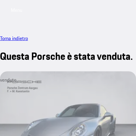
Menu
My saved searches, 0 searches saved
My sa
Torna indietro
Questa Porsche è stata venduta.
venduto