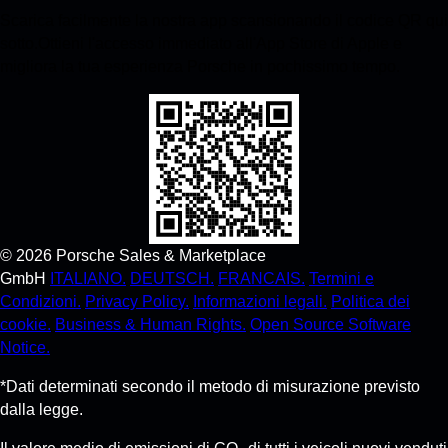
Scarica facilmente la nostra app scansionando il codice QR qui
sotto.Ottieni l'accesso immediato all'App Store di Apple e
migliora la tua esperienza Porsche in pochissimo tempo.
©
2026
Porsche Sales & Marketplace
GmbH
ITALIANO.
DEUTSCH.
FRANCAIS.
Termini e
Condizioni.
Privacy Policy.
Informazioni legali.
Politica dei
cookie.
Business & Human Rights.
Open Source Software
Notice.
*Dati determinati secondo il metodo di misurazione previsto
dalla legge.