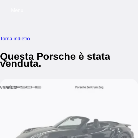
Menu
My saved searches, 0 searches saved
My s
Torna indietro
Questa Porsche è stata
venduta.
venduto