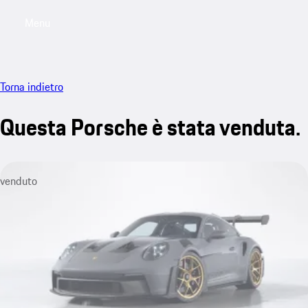
Menu
My saved searches, 0 searches saved
My sa
Torna indietro
Questa Porsche è stata venduta.
venduto