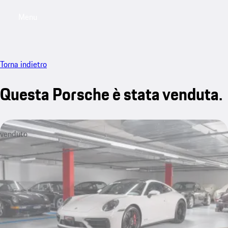
Menu
My saved searches, 0 searches saved
My sa
Torna indietro
Questa Porsche è stata venduta.
venduto