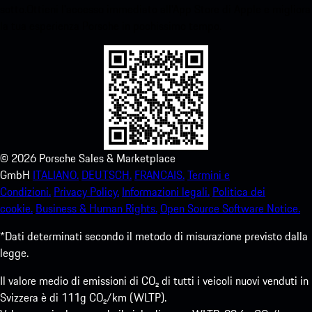
sotto.Ottieni l'accesso immediato all'App Store di Apple e migliora
la tua esperienza Porsche in pochissimo tempo.
©
2026
Porsche Sales & Marketplace
GmbH
ITALIANO.
DEUTSCH.
FRANCAIS.
Termini e
Condizioni.
Privacy Policy.
Informazioni legali.
Politica dei
cookie.
Business & Human Rights.
Open Source Software Notice.
*Dati determinati secondo il metodo di misurazione previsto dalla
legge.
Il valore medio di emissioni di CO₂ di tutti i veicoli nuovi venduti in
Svizzera è di 111g CO₂/km (WLTP).