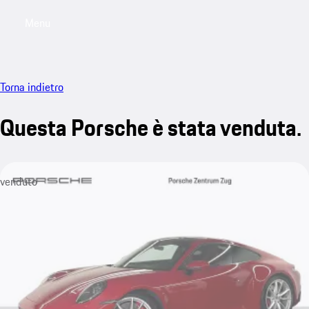
Menu
My saved searches, 0 searches saved
My sa
Torna indietro
Questa Porsche è stata venduta.
venduto