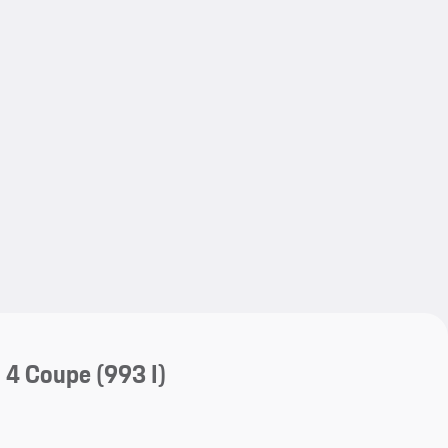
My save
My save
a 4 Coupe
(993 I)