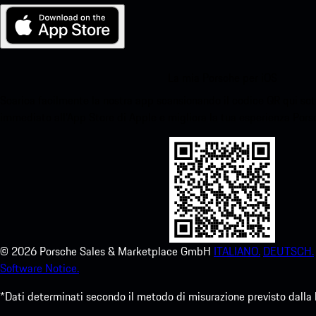
La mia Porsche per iOS
Scarica facilmente la nostra app scansionando il codice QR qui sott
immediato all'App Store di Apple e migliora la tua esperienza Por
©
2026
Porsche Sales & Marketplace GmbH
ITALIANO.
DEUTSCH.
Software Notice.
*Dati determinati secondo il metodo di misurazione previsto dalla 