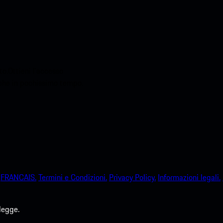
o.Ottieni l'accesso
sche in pochissimo tempo.
FRANCAIS.
Termini e Condizioni.
Privacy Policy.
Informazioni legali.
legge.