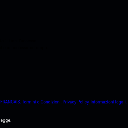
o.Ottieni l'accesso
sche in pochissimo tempo.
FRANCAIS.
Termini e Condizioni.
Privacy Policy.
Informazioni legali.
legge.