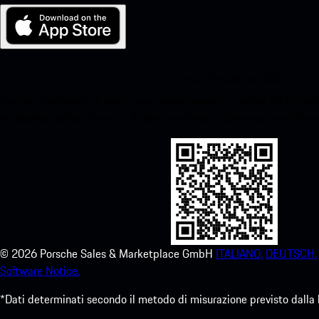
La mia Porsche per iOS
Scarica facilmente la nostra app scansionando il codice QR qui sott
immediato all'App Store di Apple e migliora la tua esperienza Por
©
2026
Porsche Sales & Marketplace GmbH
ITALIANO.
DEUTSCH.
Software Notice.
*Dati determinati secondo il metodo di misurazione previsto dalla 