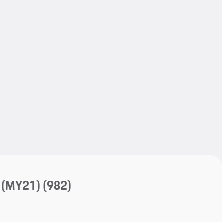
My save
My save
 (MY21)
(982)