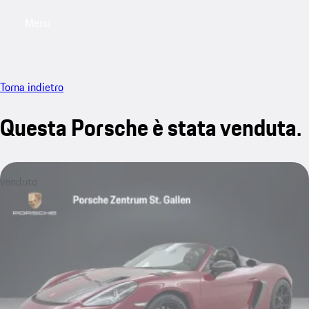
Menu
My saved searches, 0 searches saved
My sa
Torna indietro
Questa Porsche è stata venduta.
venduto