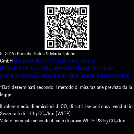
©
2026
Porsche Sales & Marketplace
GmbH
ITALIANO.
DEUTSCH.
FRANCAIS.
Termini e
Condizioni.
Privacy Policy.
Informazioni legali.
Politica dei
cookie.
Business & Human Rights.
Open Source Software Notice.
*Dati determinati secondo il metodo di misurazione previsto dalla
legge.
Il valore medio di emissioni di CO₂ di tutti i veicoli nuovi venduti in
Svizzera è di 111g CO₂/km (WLTP).
Valore nominale secondo il ciclo di prova WLTP: 93,6g CO₂/km.