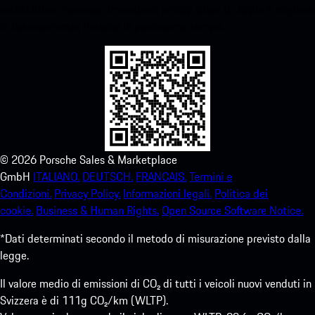
sotto.Ottieni l'accesso immediato all'App Store di Apple e migliora
la tua esperienza Porsche in pochissimo tempo.
©
2026
Porsche Sales & Marketplace
GmbH
ITALIANO.
DEUTSCH.
FRANCAIS.
Termini e
Condizioni.
Privacy Policy.
Informazioni legali.
Politica dei
cookie.
Business & Human Rights.
Open Source Software Notice.
*Dati determinati secondo il metodo di misurazione previsto dalla
legge.
Il valore medio di emissioni di CO₂ di tutti i veicoli nuovi venduti in
Svizzera è di 111g CO₂/km (WLTP).